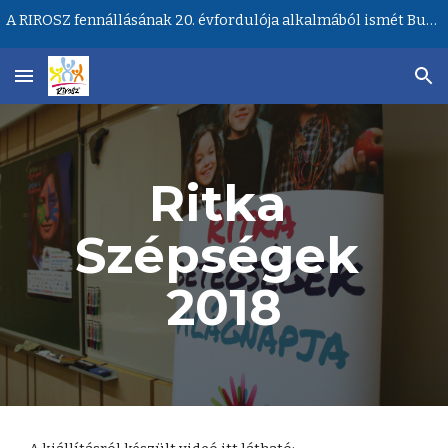
A RIROSZ fennállásának 20. évfordulója alkalmából ismét Budapesten lesz a Ritka Betegségek Világnapja központi rendezvénye!
Skip to main content
Skip to navigation
Ritka 
Szépségek 
2018