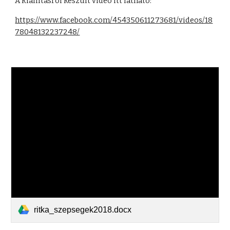
A kiállításról készült videó itt látható:
https://www.facebook.com/454350611273681/videos/18
78048132237248/
ritka_szepsegek2018.docx