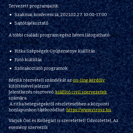
Tervezett programjaink:
Szakmai konferencia, 2021.02.27. 10:00-17:00
Sajtótájékoztató
A többi családi program egész héten látogatható
2020.
02.22-28
között:
Ritka Szépségek Gyűjteménye kiállítás
Fotó kiállítás
Szórakoztató programok
Kérjük részvételi szándékát az
on-line kérdőív
kitöltésével jelezze!
Jelentkezés résztvevő,
kiállító civil szervezetek
számára.
A
ritka betegségekről részletesebben a központi
honlapunkon tájékozódhat:
https://www.rirosz.hu
Várjuk Önt és Kollégáit is szeretettel! Üdvözlettel, Az
esemény szervezői