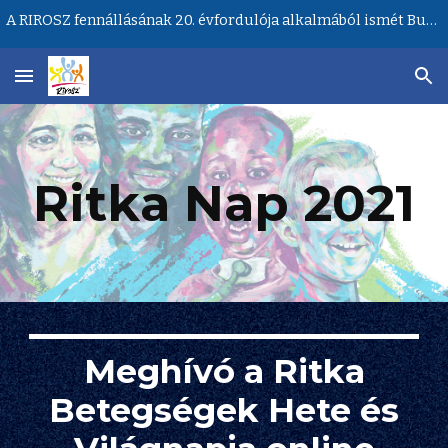
A RIROSZ fennállásának 20. évfordulója alkalmából ismét Budapesten lesz a Ritka Betegségek Világnapja központi rendezvénye!
Skip to main content
Skip to navigation
Ritka Nap 2021
Meghívó a Ritka
Betegségek Hete és