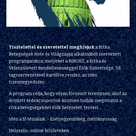
Tisztelettel és szeretettel meghívjuk
a Ritka
Betegségek Hete és Világnapja alkalmából szervezett
programjainkra, melyeket a RIROSZ, a Ritka és
Veleszületett Rendellenességgel Élők Szövetsége, 58
tagszervezetével karöltve rendez, az idén
tizennegyedszer.
A program célja, hogy olyan fórumot teremtsen, ahol az
érintett érdekcsoportok közösen tudják megvitatni a
ritka betegségekkel élők helyzetét, terveit.
Idén a fő témáink: - Esélyegyenlőség, méltányosság
Helyszín:, online felületeken