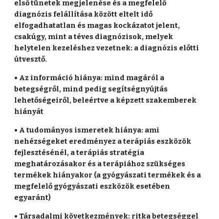
első tünetek megjelenése és a megfelelő
diagnózis felállítása között eltelt idő
elfogadhatatlan és magas kockázatot jelent,
csakúgy, mint a téves diagnózisok, melyek
helytelen kezeléshez vezetnek: a diagnózis előtti
útvesztő.
• Az információ hiánya: mind magáról a
betegségről, mind pedig segítségnyújtás
lehetőségeiről, beleértve a képzett szakemberek
hiányát
• A tudományos ismeretek hiánya: ami
nehézségeket eredményez a terápiás eszközök
fejlesztésénél, a terápiás stratégia
meghatározásakor és a terápiához szükséges
termékek hiányakor (a gyógyászati termékek és a
megfelelő gyógyászati eszközök esetében
egyaránt)
• Társadalmi következmények: ritka betegséggel