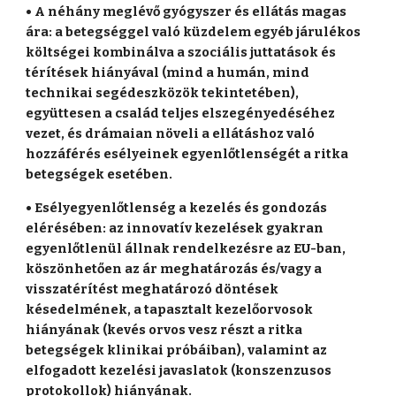
• A néhány meglévő gyógyszer és ellátás magas
ára: a betegséggel való küzdelem egyéb járulékos
költségei kombinálva a szociális juttatások és
térítések hiányával (mind a humán, mind
technikai segédeszközök tekintetében),
együttesen a család teljes elszegényedéséhez
vezet, és drámaian növeli a ellátáshoz való
hozzáférés esélyeinek egyenlőtlenségét a ritka
betegségek esetében.
• Esélyegyenlőtlenség a kezelés és gondozás
elérésében: az innovatív kezelések gyakran
egyenlőtlenül állnak rendelkezésre az EU-ban,
köszönhetően az ár meghatározás és/vagy a
visszatérítést meghatározó döntések
késedelmének, a tapasztalt kezelőorvosok
hiányának (kevés orvos vesz részt a ritka
betegségek klinikai próbáiban), valamint az
elfogadott kezelési javaslatok (konszenzusos
protokollok) hiányának.