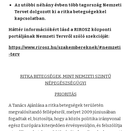
Az utóbbi néhány évben több tagország Nemzeti
Tervet dolgozott ki a ritka betegségekkel
kapcsolatban.
Háttér információkért lásd a RIROSZ központi
portáljának Nemzeti Tervről szóló szekcióját:
https://www.rirosz.hu/szakembereknek/#nemzeti
-terv
RITKA BETEGSÉGEK, MINT NEMZETI SZINTŰ
NÉPEGÉSZSÉGÜGYI
PRIORITÁS
A Tanács Ajánlása a ritka betegségek területén
megvalósítandó fellépésről, melyet 2009 júniusában
fogadtak el, biztosítja, hogy a közös politika irányvonal
egész Európára kiterjedően érvényesüljön, és felszólítja