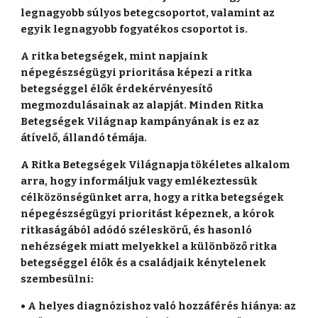
legnagyobb súlyos betegcsoportot, valamint az
egyik legnagyobb fogyatékos csoportot is.
A ritka betegségek, mint napjaink
népegészségügyi prioritása képezi a ritka
betegséggel élők érdekérvényesítő
megmozdulásainak az alapját. Minden Ritka
Betegségek Világnap kampányának is ez az
átívelő, állandó témája.
A Ritka Betegségek Világnapja tökéletes alkalom
arra, hogy informáljuk vagy emlékeztessük
célközönségünket arra, hogy a ritka betegségek
népegészségügyi prioritást képeznek, a kórok
ritkaságából adódó széleskörű, és hasonló
nehézségek miatt melyekkel a különböző ritka
betegséggel élők és a családjaik kénytelenek
szembesülni:
• A helyes diagnózishoz való hozzáférés hiánya: az