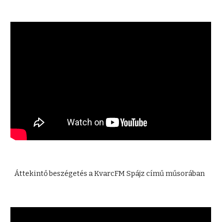
Áttekintő beszégetés a KvarcFM Spájz című műsorában