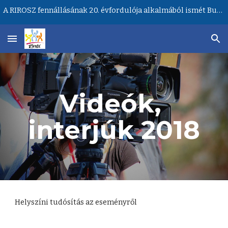
A RIROSZ fennállásának 20. évfordulója alkalmából ismét Budapesten lesz a Ritka Betegségek Világnapja központi rendezvénye!
Skip to main content
Skip to navigation
Videók, 
interjúk 2018
Helyszíni tudósítás az eseményről