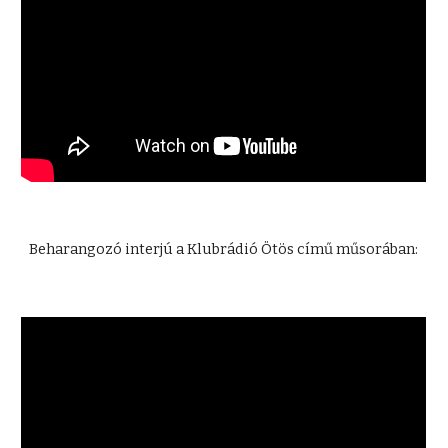
Beharangozó interjú a Klubrádió Ötös című műsorában: