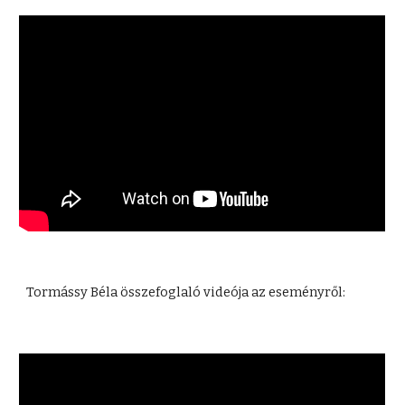
Tormássy Béla összefoglaló videója az eseményről: