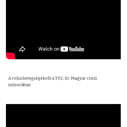
A ritka betegségekről a TV2, Dr. Magyar című 
műsorában