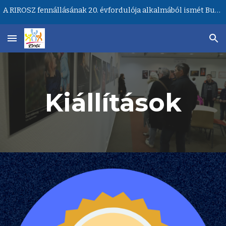
A RIROSZ fennállásának 20. évfordulója alkalmából ismét Budapesten lesz a Ritka Betegségek Világnapja központi rendezvénye!
Skip to main content
Skip to navigation
Kiállítások