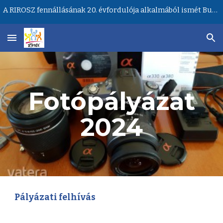
A RIROSZ fennállásának 20. évfordulója alkalmából ismét Budapesten lesz a Ritka Betegségek Világnapja központi rendezvénye!
Skip to main content
Skip to navigation
Fotópályázat
202
4
Pályázati felhívás