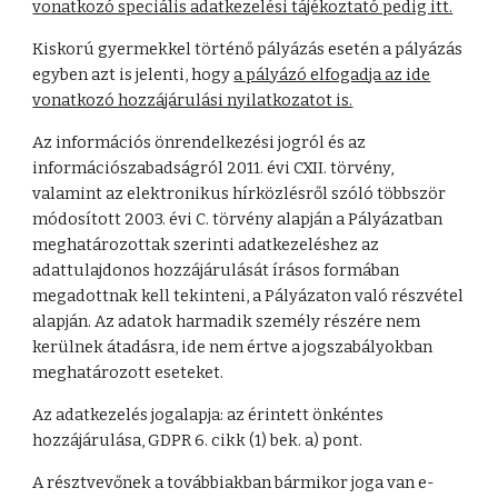
vonatkozó speciális adatkezelési tájékoztató pedig itt.
Kiskorú gyermekkel történő pályázás esetén a pályázás
egyben azt is jelenti, hogy
a pályázó elfogadja az ide
vonatkozó hozzájárulási nyilatkozatot is.
Az információs önrendelkezési jogról és az
információszabadságról 2011. évi CXII. törvény,
valamint az elektronikus hírközlésről szóló többször
módosított 2003. évi C. törvény alapján a Pályázatban
meghatározottak szerinti adatkezeléshez az
adattulajdonos hozzájárulását írásos formában
megadottnak kell tekinteni, a Pályázaton való részvétel
alapján. Az adatok harmadik személy részére nem
kerülnek átadásra, ide nem értve a jogszabályokban
meghatározott eseteket.
Az adatkezelés jogalapja: az érintett önkéntes
hozzájárulása, GDPR 6. cikk (1) bek. a) pont.
A résztvevőnek a továbbiakban bármikor joga van e-