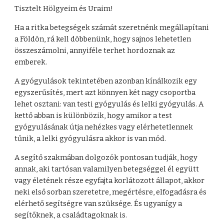
Tisztelt Hölgyeim és Uraim!
Ha a ritka betegségek számát szeretnénk megállapítani
a Földön, rá kell döbbenünk, hogy sajnos lehetetlen
összeszámolni, annyiféle terhet hordoznak az
emberek.
A gyógyulások tekintetében azonban kínálkozik egy
egyszerűsítés, mert azt könnyen két nagy csoportba
lehet osztani: van testi gyógyulás és lelki gyógyulás. A
kettő abban is különbözik, hogy amikor a test
gyógyulásának útja nehézkes vagy elérhetetlennek
tűnik, a lelki gyógyulásra akkor is van mód.
A segítő szakmában dolgozók pontosan tudják, hogy
annak, aki tartósan valamilyen betegséggel él együtt
vagy életének része egyfajta korlátozott állapot, akkor
neki első sorban szeretetre, megértésre, elfogadásra és
elérhető segítségre van szüksége. És ugyanígy a
segítőknek, a családtagoknak is.