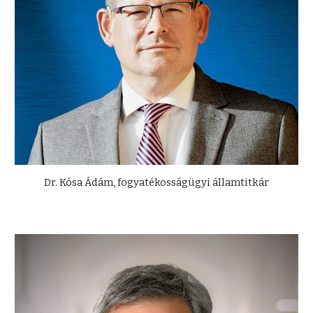
D
r.
Kósa Ádám
,
fogyatékosságügyi államtitkár