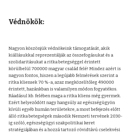
Védnökök:
Nagyon köszönjük védnökeink támogatását, akik
kiállásukkal reprezentálják az összefogásukat és a
szolidaritásukat a ritka betegséggel érintett
körülbelül 700000 magyar család felé! Mindez azért is
nagyon fontos, hiszen a legújabb felmérések szerint a
ritka kliensek 70 %-a, azaz megközelítőleg 490000
érintett, hazánkban is valamilyen módon fogyatékos.
Ráadásul kb. felében maga a ritka kliens még gyermek.
Ezért helyeződött nagy hangsúly az egészségügyön
kívüli egyéb humán területekre, a most befejezés előtt
álló ritka betegségek második Nemzeti tervének 2030-
ig szóló, egészségügyi szakpolitikai keret
stratégiájában és a hozzá tartozó rövidtávú cselekvési