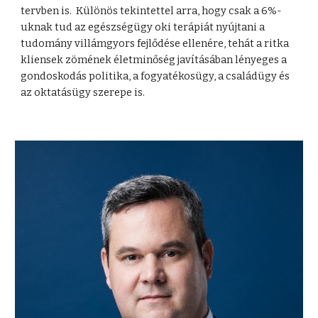
tervben is. Különös tekintettel arra, hogy csak a 6%-
uknak tud az egészségügy oki terápiát nyújtani a
tudomány villámgyors fejlődése ellenére, tehát a ritka
kliensek zömének életminőség javításában lényeges a
gondoskodás politika, a fogyatékosügy, a családügy és
az oktatásügy szerepe is.