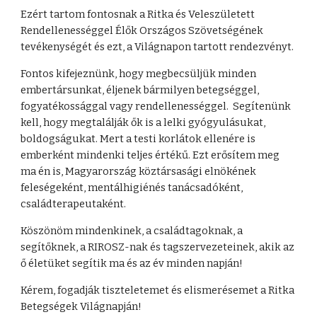
Ezért tartom fontosnak a Ritka és Veleszületett
Rendellenességgel Élők Országos Szövetségének
tevékenységét és ezt, a Világnapon tartott rendezvényt.
Fontos kifejeznünk, hogy megbecsüljük minden
embertársunkat, éljenek bármilyen betegséggel,
fogyatékossággal vagy rendellenességgel. Segítenünk
kell, hogy megtalálják ők is a lelki gyógyulásukat,
boldogságukat. Mert a testi korlátok ellenére is
emberként mindenki teljes értékű. Ezt erősítem meg
ma én is, Magyarország köztársasági elnökének
feleségeként, mentálhigiénés tanácsadóként,
családterapeutaként.
Köszönöm mindenkinek, a családtagoknak, a
segítőknek, a RIROSZ-nak és tagszervezeteinek, akik az
ő életüket segítik ma és az év minden napján!
Kérem, fogadják tiszteletemet és elismerésemet a Ritka
Betegségek Világnapján!