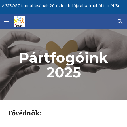
A RIROSZ fennállásának 20. évfordulója alkalmából ismét Budapesten lesz a Ritka Betegségek Világnapja központi rendezvénye!
Skip to main content
Skip to navigation
Pártfogóink
202
5
Főv
édnök: