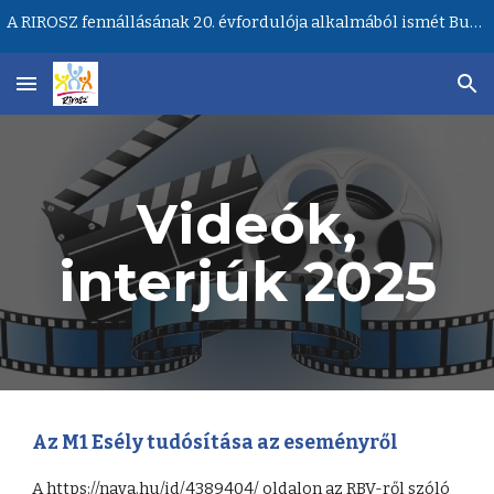
A RIROSZ fennállásának 20. évfordulója alkalmából ismét Budapesten lesz a Ritka Betegségek Világnapja központi rendezvénye!
Skip to main content
Skip to navigation
Videók,
interjúk 202
5
Az
M1 Esély tudósítása az eseményről
A
https://nava.hu/id/4389404/
oldalon az RBV-ről szóló