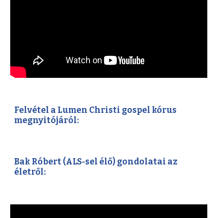
Felvétel a Lumen Christi gospel kórus
megnyitójáról:
Bak Róbert (ALS-sel élő) gondolatai az
életről: