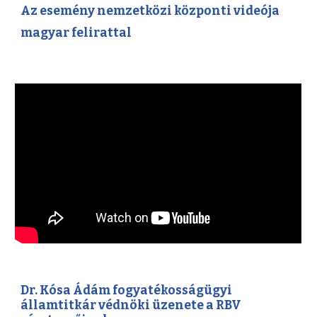
Az esemény nemzetközi központi videója
magyar felirattal
Dr. Kósa Ádám fogyatékosságügyi
államtitkár védnöki üzenete a RBV