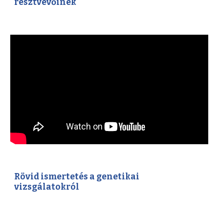
résztvevőinek
Rövid ismertetés a genetikai
vizsgálatokról