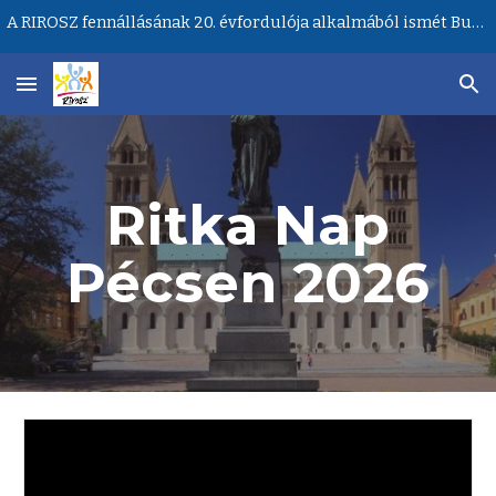
A RIROSZ fennállásának 20. évfordulója alkalmából ismét Budapesten lesz a Ritka Betegségek Világnapja központi rendezvénye!
Skip to main content
Skip to navigation
Ritka Nap
Pécsen 202
6